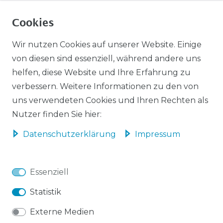
ZAHLUNGSARTEN
Cookies
PAYPAL / PAYPAL PLUS
Wir nutzen Cookies auf unserer Website. Einige
von diesen sind essenziell, während andere uns
ÜBERWEISUNG
helfen, diese Website und Ihre Erfahrung zu
verbessern. Weitere Informationen zu den von
AMAZON PAYMENTS
uns verwendeten Cookies und Ihren Rechten als
Nutzer finden Sie hier:
Daten­schutz­erklärung
Impressum
Impressum
Daten­schutz­erklärung
Essenziell
Statistik
Externe Medien
AGB
Barrierefreiheitserklärung