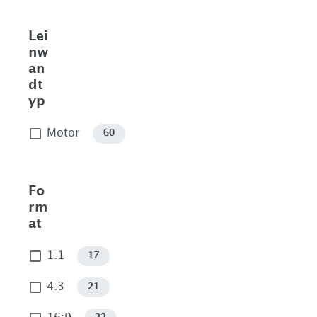
Lei
nw
an
dt
yp
Motor
60
Fo
rm
at
1:1
17
4:3
21