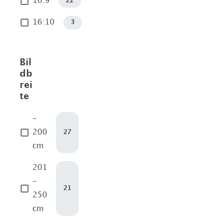
16:9
22
16:10
3
Bil
db
rei
te
-
200
27
cm
201
-
21
250
cm