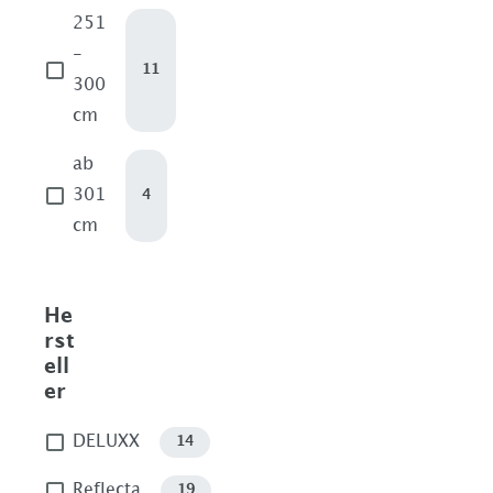
251
-
11
300
cm
ab
301
4
cm
He
rst
ell
er
DELUXX
14
Reflecta
19