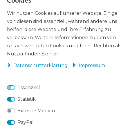
Cookies
PAYPAL / PAYPAL PLUS
Wir nutzen Cookies auf unserer Website. Einige
von diesen sind essenziell, während andere uns
ÜBERWEISUNG
helfen, diese Website und Ihre Erfahrung zu
verbessern. Weitere Informationen zu den von
AMAZON PAYMENTS
uns verwendeten Cookies und Ihren Rechten als
Nutzer finden Sie hier:
Daten­schutz­erklärung
Impressum
Impressum
Daten­schutz­erklärung
Essenziell
Statistik
Externe Medien
AGB
Barrierefreiheitserklärung
PayPal