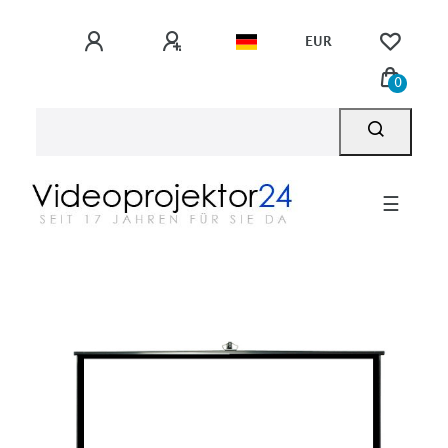
EUR
0
☰