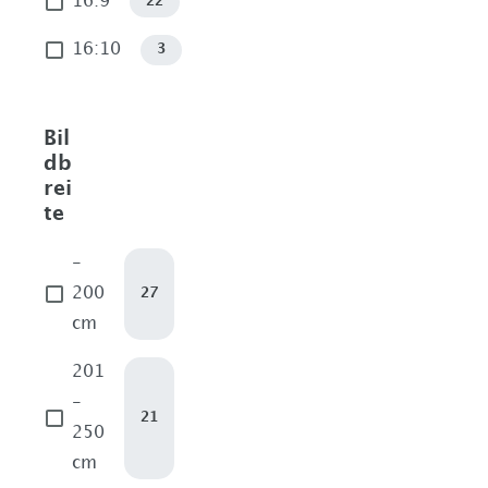
16:9
22
16:10
3
Bil
db
rei
te
-
200
27
cm
201
-
21
250
cm