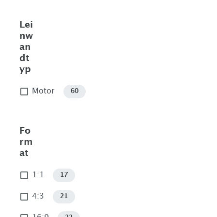
Lei
nw
an
dt
yp
Motor
60
Fo
rm
at
1:1
17
4:3
21