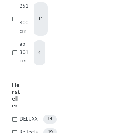
251
-
11
300
cm
ab
301
4
cm
He
rst
ell
er
DELUXX
14
Reflecta
19