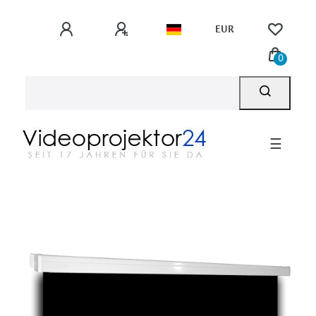
EUR
0
☰