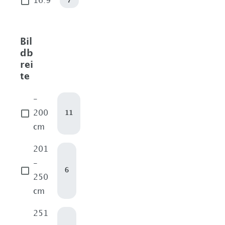
16:9
7
Bil
db
rei
te
-
200
11
cm
201
-
6
250
cm
251