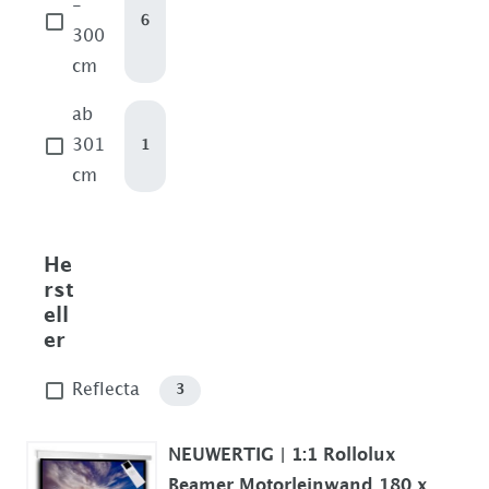
-
6
300
cm
ab
301
1
cm
He
rst
ell
er
Reflecta
3
NEUWERTIG | 1:1 Rollolux
Beamer Motorleinwand 180 x