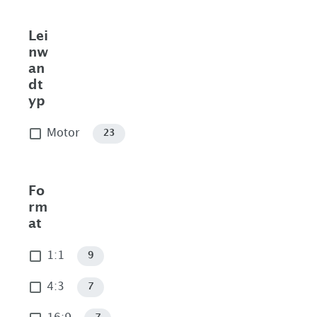
Lei
nw
an
dt
yp
Motor
23
Fo
rm
at
1:1
9
4:3
7