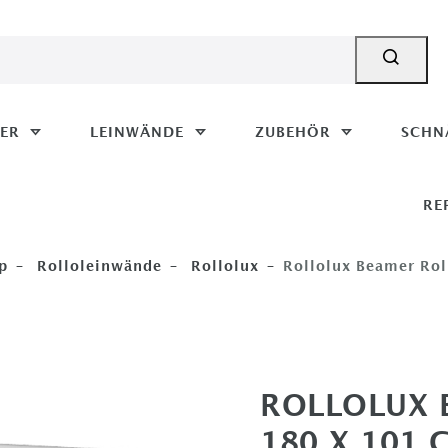
MER
LEINWÄNDE
ZUBEHÖR
SCHN
RE
p
Rolloleinwände
Rollolux
Rollolux Beamer Rol
ROLLOLUX 
180 X 101 C