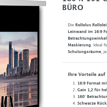
BÜRO
Die
Rollolux Rollol
Leinwand im
16:9
F
Betrachtungswinkel
Maskierung
. Ideal f
Schulungsräume
, 
Ihre Vorteile auf
16:9
Format mi
Gain 1,2 für h
160° Betrachtu
Schwarze Rücks