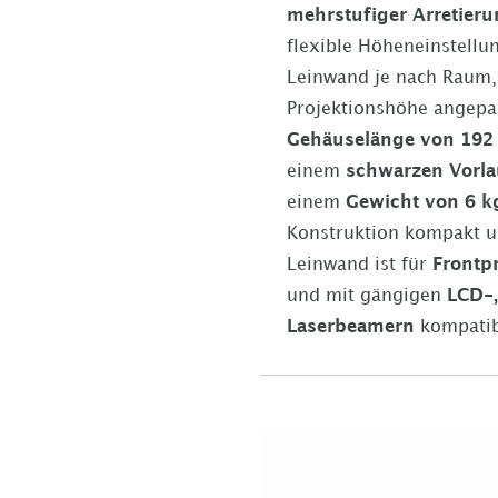
mehrstufiger Arretier
flexible Höheneinstellu
Leinwand je nach Raum, 
Projektionshöhe angepas
Gehäuselänge von
192 
einem
schwarzen Vorla
einem
Gewicht von
6 k
Konstruktion kompakt u
Leinwand ist für
Frontp
und mit gängigen
LCD-,
Laserbeamern
kompatib