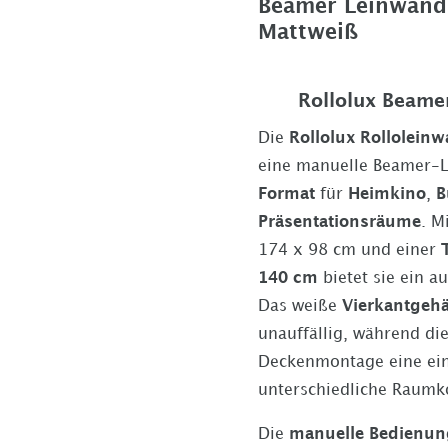
Beamer Leinwand 
Mattweiß
Rollolux Beame
Die
Rollolux Rollolein
eine manuelle Beamer-
Format
für
Heimkino
,
B
Präsentationsräume
. M
174 x 98 cm
und einer
140 cm
bietet sie ein 
Das weiße
Vierkantgeh
unauffällig, während di
Deckenmontage eine ein
unterschiedliche Raumk
Die
manuelle Bedienun