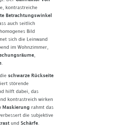
e, kontrastreiche
ite Betrachtungswinkel
ss auch seitlich
 homogenes Bild
et sich die Leinwand
mabend im Wohnzimmer,
rechungsräume
,
e
.
 die
schwarze Rückseite
iert störende
d hilft dabei, das
und kontrastreich wirken
e Maskierung
rahmt das
verbessert die subjektive
rast
und
Schärfe
.