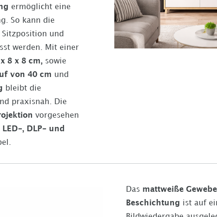
ung
ermöglicht eine
ng. So kann die
Sitzposition und
st werden. Mit einer
x 8 x 8 cm
,
sowie
uf von
40 cm
und
g
bleibt die
nd praxisnah. Die
rojektion
vorgesehen
 LED-, DLP- und
el.
Das
mattweiße Gewebe
Beschichtung
ist auf e
Bildwiedergabe ausgele