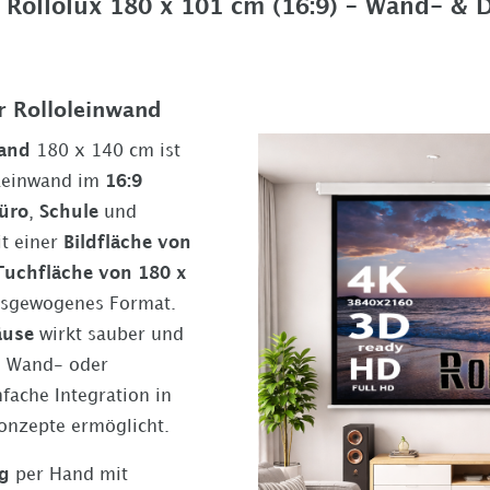
Rollolux 180 x 101 cm (16:9) – Wand- &
r Rolloleinwand
wand
180 x 140 cm
ist
Leinwand im
16:9
üro
,
Schule
und
it einer
Bildfläche von
Tuchfläche von
180 x
ausgewogenes Format.
äuse
wirkt sauber und
e Wand- oder
fache Integration in
onzepte ermöglicht.
g
per Hand mit