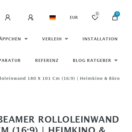
0
0
EUR
ÄPPCHEN
VERLEIH
INSTALLATION
PARATUR
REFERENZ
BLOG RATGEBER
loleinwand 180 X 101 Cm (16:9) | Heimkino & Büro
BEAMER ROLLOLEINWAND
M (16:9) | HEIMKINO &