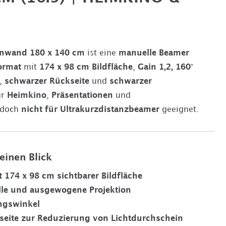
einwand
180 x 140 cm
ist eine
manuelle Beamer
ormat
mit
174 x 98 cm
Bildfläche
,
Gain
1,2
,
160°
,
schwarzer Rückseite
und
schwarzer
ür
Heimkino
,
Präsentationen
und
jedoch
nicht für Ultrakurzdistanzbeamer
geeignet.
 einen Blick
t
174 x 98 cm
sichtbarer Bildfläche
elle und ausgewogene Projektion
ngswinkel
eite zur Reduzierung von Lichtdurchschein