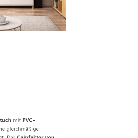
tuch
mit
PVC-
ine gleichmäßige
gt. Der
Gainfaktor von