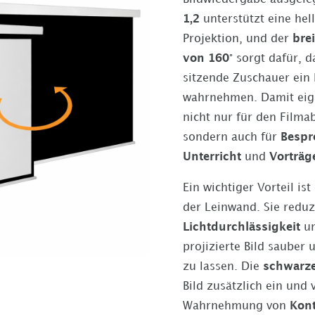
1,2
unterstützt eine hell
Projektion, und der
bre
von 160°
sorgt dafür, da
sitzende Zuschauer ein
wahrnehmen. Damit eign
nicht nur für den Fil
sondern auch für
Besp
Unterricht
und
Vorträg
Ein wichtiger Vorteil ist
der Leinwand. Sie reduz
Lichtdurchlässigkeit
un
projizierte Bild sauber 
zu lassen. Die
schwarz
Bild zusätzlich ein und 
Wahrnehmung von
Kont