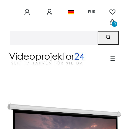
EUR
0
☰