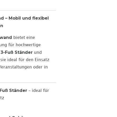
d – Mobil und flexibel
en
inwand
bietet eine
sung für hochwertige
3-Fuß Ständer
m
und
sie ideal für den Einsatz
Veranstaltungen oder in
-Fuß Ständer
– ideal für
atz