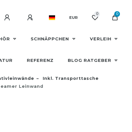
0
0
EUR
EHÖR
SCHNÄPPCHEN
VERLEIH
ATUR
REFERENZ
BLOG RATGEBER
tivleinwände
Inkl. Transporttasche
| Beamer Leinwand