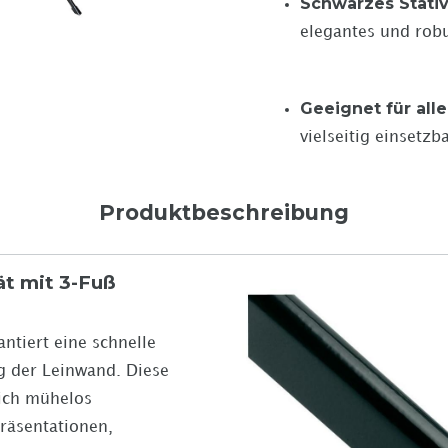
Schwarzes Stati
elegantes und rob
Geeignet für all
vielseitig einsetzb
Produktbeschreibung
ät mit 3-Fuß
ntiert eine schnelle
g der Leinwand. Diese
sich mühelos
Präsentationen,