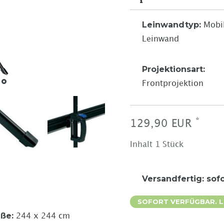
Leinwandtyp
:
Mobi
Leinwand
Projektionsart
:
Frontprojektion
*
129,90 EUR
Inhalt
1
Stück
Versandfertig
:
sofo
SOFORT VERFÜGBAR. LI
ße
:
244 x 244 cm