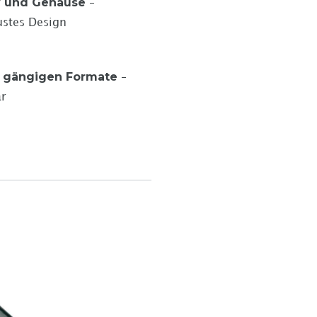
v und Gehäuse
–
ustes Design
e gängigen Formate
–
ar