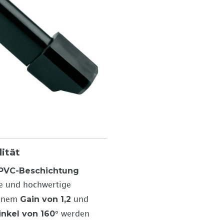
lität
PVC-Beschichtung
ge und hochwertige
Gain von 1,2
einem
und
nkel von 160°
werden