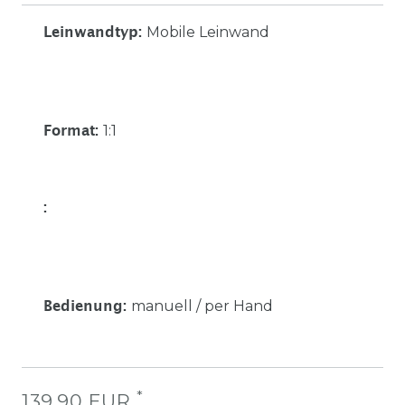
Mobile Leinwand
Leinwandtyp
:
1:1
Format
:
:
manuell / per Hand
Bedienung
:
*
139,90 EUR