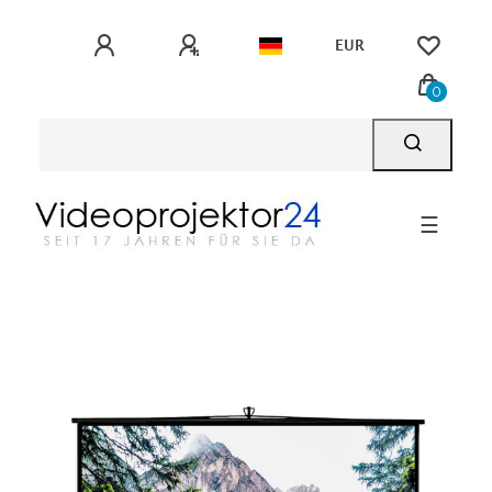
EUR
0
☰