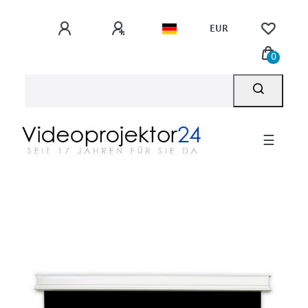
EUR
0
☰