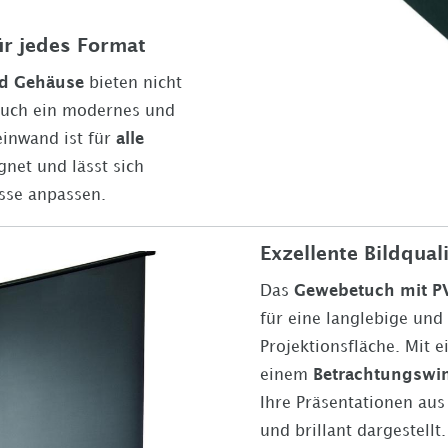
ür jedes Format
nd Gehäuse
bieten nicht
 auch ein modernes und
einwand ist für
alle
net und lässt sich
isse anpassen.
Exzellente Bildquali
Das
Gewebetuch mit P
für eine langlebige und
Projektionsfläche. Mit 
einem
Betrachtungswin
Ihre Präsentationen aus 
und brillant dargestellt