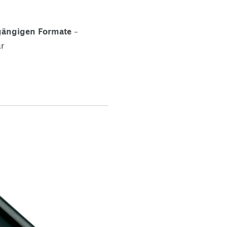
 gängigen Formate
–
ar