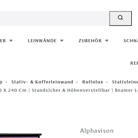
MER
LEINWÄNDE
ZUBEHÖR
SCHN
RE
p
Stativ- & Kofferleinwand
Rollolux
Stativlei
40 X 240 Cm | Standsicher & Höhenverstellbar | Beamer 
Alphavison