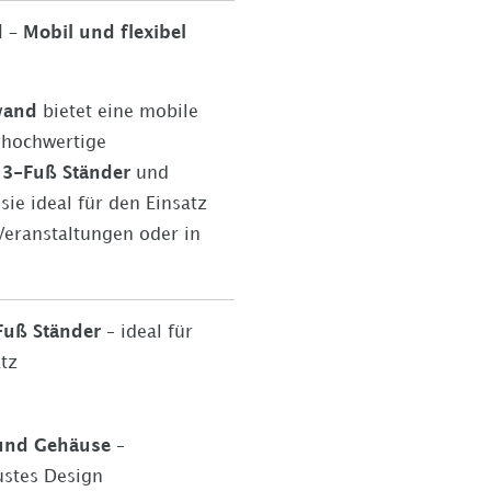
 – Mobil und flexibel
n
nwand
bietet eine mobile
 hochwertige
m
3-Fuß Ständer
und
sie ideal für den Einsatz
Veranstaltungen oder in
Fuß Ständer
– ideal für
atz
 und Gehäuse
–
ustes Design