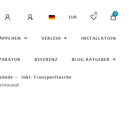
0
0
EUR
ÄPPCHEN
VERLEIH
INSTALLATION
PARATUR
REFERENZ
BLOG RATGEBER
nwände
Inkl. Transporttasche
Leinwand