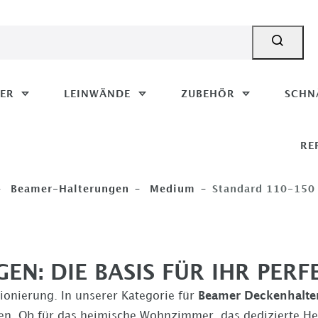
MER
LEINWÄNDE
ZUBEHÖR
SCHN
RE
Beamer-Halterungen
Medium
Standard 110-150
: DIE BASIS FÜR IHR PERF
itionierung. In unserer Kategorie für
Beamer Deckenhalt
eren. Ob für das heimische Wohnzimmer, das dedizierte He