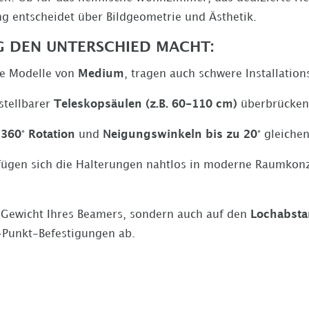
g entscheidet über Bildgeometrie und Ästhetik.
 DEN UNTERSCHIED MACHT:
ie Modelle von
Medium
, tragen auch schwere Installatio
stellbarer
Teleskopsäulen (z.B. 60-110 cm)
überbrücken 
e
360° Rotation
und
Neigungswinkeln bis zu 20°
gleichen
 fügen sich die Halterungen nahtlos in moderne Raumkonz
s Gewicht Ihres Beamers, sondern auch auf den
Lochabst
-Punkt-Befestigungen ab.