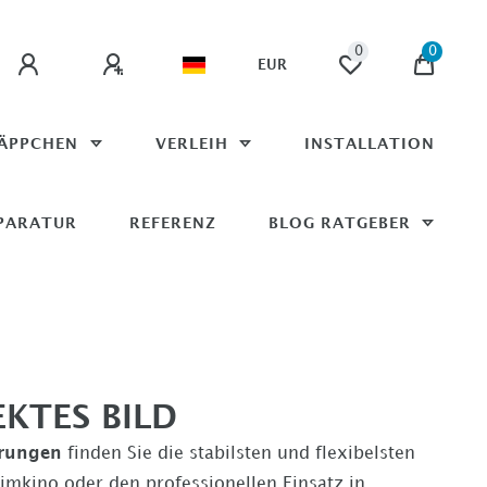
0
0
EUR
ÄPPCHEN
VERLEIH
INSTALLATION
PARATUR
REFERENZ
BLOG RATGEBER
EKTES BILD
erungen
finden Sie die stabilsten und flexibelsten
imkino oder den professionellen Einsatz in