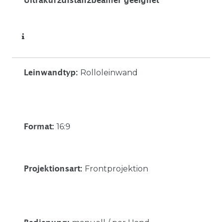
Ultrakurzdistanzbeamer geeignet
Rolloleinwand
Leinwandtyp
:
16:9
Format
:
Frontprojektion
Projektionsart
: