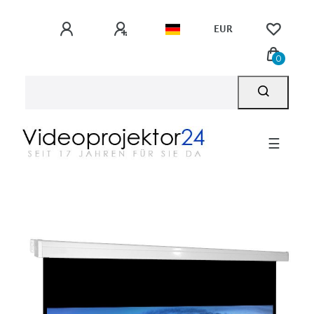
EUR
0
☰