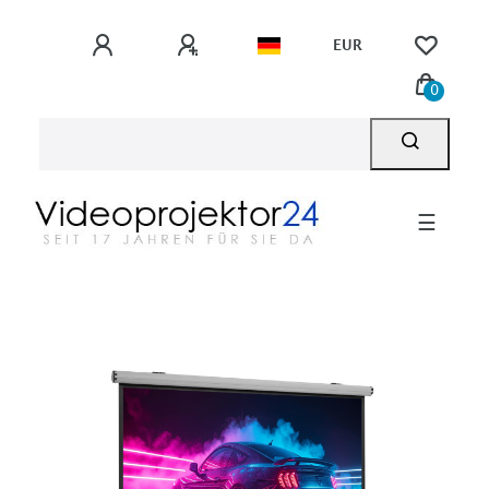
EUR
0
☰