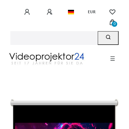
EUR
0
☰