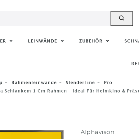
MER
LEINWÄNDE
ZUBEHÖR
SCHN
RE
p
Rahmenleinwände
SlenderLine
Pro
a Schlankem 1 Cm Rahmen – Ideal Für Heimkino & Präs
Alphavison