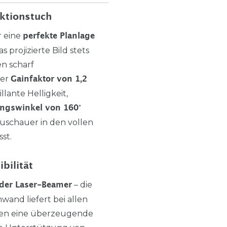
ektionstuch
r eine
perfekte Planlage
as projizierte Bild stets
en scharf
Der
Gainfaktor von 1,2
llante Helligkeit,
ungswinkel von 160°
Zuschauer in den vollen
st.
bilität
– die
oder Laser-Beamer
wand liefert bei allen
pen eine überzeugende