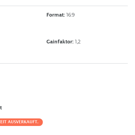
16:9
Format
:
1,2
Gainfaktor
:
t
ZEIT AUSVERKAUFT.