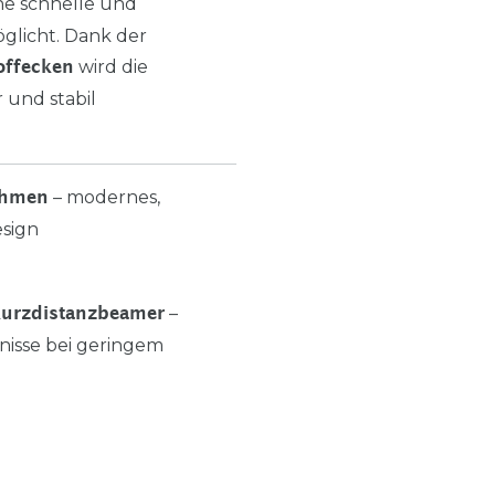
ne schnelle und
glicht. Dank der
wird die
offecken
 und stabil
– modernes,
ahmen
esign
–
akurzdistanzbeamer
nisse bei geringem