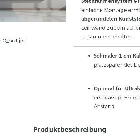
ei
Steckrahmensystem
einfache Montage ermö
abgerundeten Kunstst
Leinwand zudem sicher
zusammengehalten.
00_out.jpg
Schmaler 1 cm R
platzsparendes D
Optimal für Ultr
erstklassige Ergeb
Abstand
Produktbeschreibung