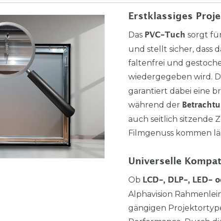
Erstklassiges Proj
Das
sorgt fü
PVC-Tuch
und stellt sicher, dass d
faltenfrei und gestoch
wiedergegeben wird. 
garantiert dabei eine bri
während der
Betracht
auch seitlich sitzende 
Filmgenuss kommen läs
Universelle Kompati
Ob
LCD-, DLP-, LED- 
Alphavision Rahmenlein
gängigen Projektorty