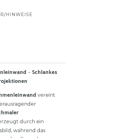
R/HINWEISE
nleinwand – Schlankes
rojektionen
vereint
Rahmenleinwand
herausragender
chmaler
rzeugt durch ein
sbild, während das