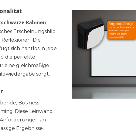
onalität
ttschwarze Rahmen
tisches Erscheinungsbild
 Reflexionen. Die
ügt sich nahtlos in jede
 die perfekte
r eine gleichmäßige
ildwiedergabe sorgt.
ar
Abende, Business-
aming: Diese Leinwand
en Anforderungen an
lassige Ergebnisse.