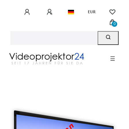
EUR
0
☰