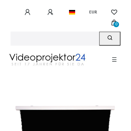
EUR
0
☰