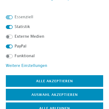
Impressum
Daten­schutz­erklärung
Essenziell
Statistik
Externe Medien
AGB
Barrierefreiheitserklärung
PayPal
Funktional
Weitere Einstellungen
Widerrufs­recht
VERTRAG WIDERRUFEN
ALLE AKZEPTIEREN
AUSWAHL AKZEPTIEREN
Kontakt
ALLE ABLEHNEN