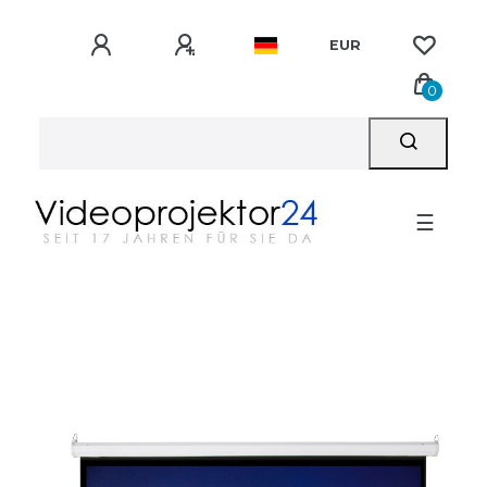
EUR
0
☰