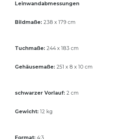
Leinwandabmessungen
Bildmaße
:
238 x 179 cm
Tuchmaße
:
244 x 183 cm
Gehäusemaße
:
251 x 8 x 10 cm
schwarzer Vorlauf
:
2 cm
Gewicht
:
12 kg
Format
:
4:3