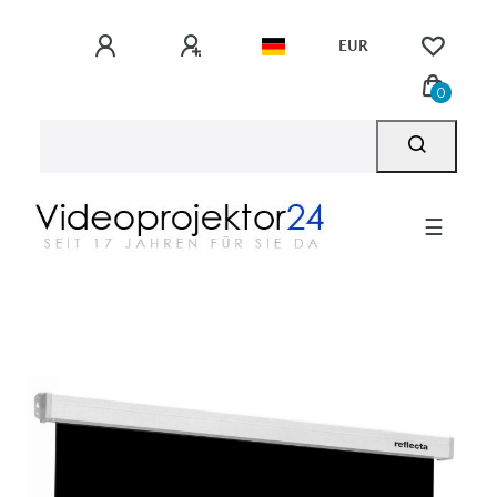
EUR
0
☰