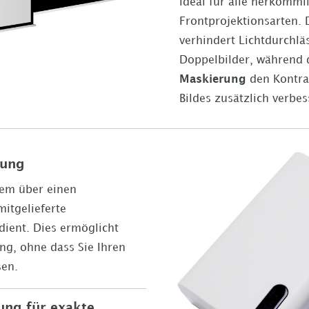
ideal für alle herkömml
Frontprojektionsarten.
verhindert Lichtdurchlä
Doppelbilder, während 
Maskierung
den Kontras
Bildes zusätzlich verbes
rung
em über einen
itgelieferte
ient. Dies ermöglicht
ng, ohne dass Sie Ihren
sen.
ung für exakte