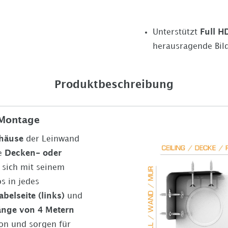
Unterstützt
Full H
herausragende Bild
Produktbeschreibung
r Montage
ehäuse
der Leinwand
he
Decken- oder
 sich mit seinem
s in jedes
abelseite (links)
und
änge von 4 Metern
tion und sorgen für