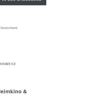
b Deutschland
HINWEISE
Heimkino &