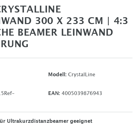
CRYSTALLINE
AND 300 X 233 CM | 4:3
SCHE BEAMER LEINWAND
ERUNG
Modell:
CrystalLine
5Ref-
EAN:
4005039876943
für Ultrakurzdistanzbeamer geeignet