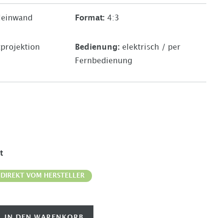
leinwand
Format
:
4:3
projektion
Bedienung
:
elektrisch / per
Fernbedienung
t
 DIREKT VOM HERSTELLER
IN DEN WARENKORB