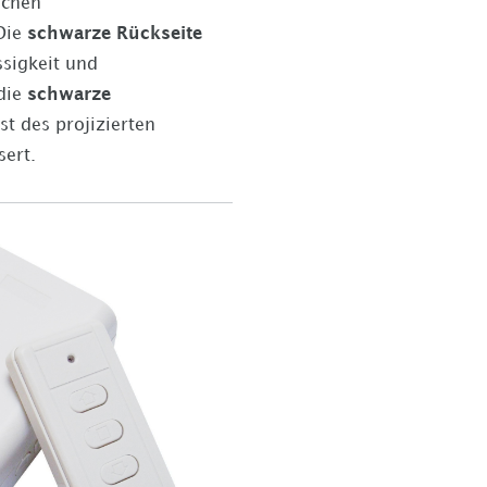
ichen
 Die
schwarze Rückseite
ssigkeit und
die
schwarze
t des projizierten
sert.