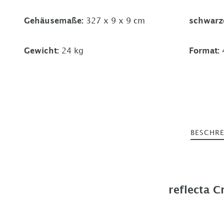
Gehäusemaße
:
327 x 9 x 9 cm
schwarz
Gewicht
:
24 kg
Format
:
BESCHR
reflecta 