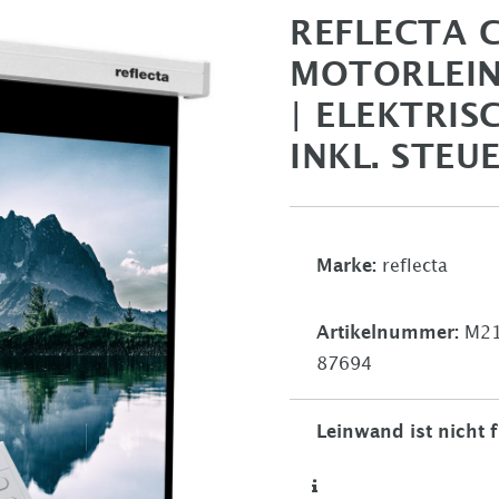
REFLECTA 
MOTORLEINW
| ELEKTRI
INKL. STEU
Marke:
reflecta
Artikelnummer:
M21
87694
Leinwand ist nicht 