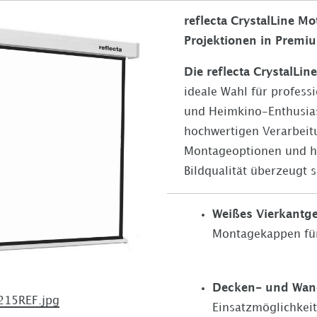
reflecta CrystalLine M
Projektionen in Premi
Die reflecta CrystalLi
ideale Wahl für profess
und Heimkino-Enthusias
hochwertigen Verarbeitu
Montageoptionen und 
Bildqualität überzeugt 
Weißes Vierkantg
Montagekappen für 
Decken- und Wa
215REF.jpg
Einsatzmöglichkei