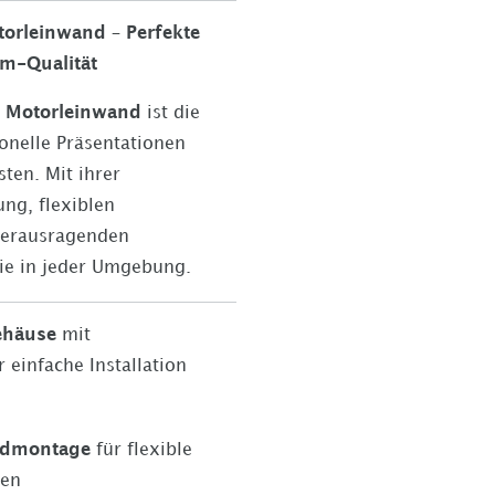
otorleinwand – Perfekte
um-Qualität
ne Motorleinwand
ist die
ionelle Präsentationen
ten. Mit ihrer
ng, flexiblen
herausragenden
sie in jeder Umgebung.
ehäuse
mit
einfache Installation
ndmontage
für flexible
ten