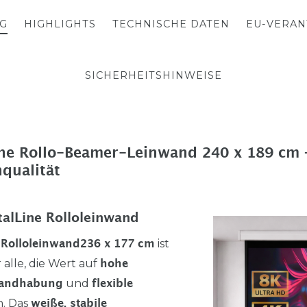
G
HIGHLIGHTS
TECHNISCHE DATEN
EU-VERA
SICHERHEITSHINWEISE
Line Rollo-Beamer-Leinwand 240 x 189 cm 
qualität
talLine Rolloleinwand
ist
e Rolloleinwand
236 x 177 cm
 alle, die Wert auf
hohe
und
Handhabung
flexible
. Das
weiße, stabile