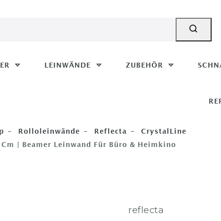
MER
LEINWÄNDE
ZUBEHÖR
SCHN
RE
p
Rolloleinwände
Reflecta
CrystalLine
9 Cm | Beamer Leinwand Für Büro & Heimkino
reflecta