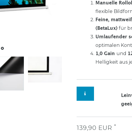
Manuelle Roll
flexible Bildfo
Feine, mattwei
für b
(BetaLux)
Umlaufender s
optimalen Kont
und
1,0 Gain
1
Helligkeit aus 
Lein
geei
*
139,90 EUR