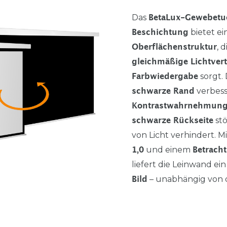
Das
BetaLux-Gewebetu
bietet e
Beschichtung
, 
Oberflächenstruktur
gleichmäßige Lichtver
sorgt.
Farbwiedergabe
verbess
schwarze Rand
Kontrastwahrnehmun
st
schwarze Rückseite
von Licht verhindert. M
und einem
1,0
Betrach
liefert die Leinwand ei
– unabhängig von de
Bild