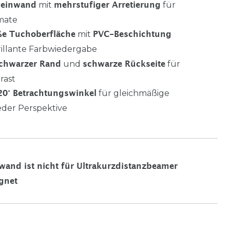
mit
für
oleinwand
mehrstufiger Arretierung
rmate
mit
ße Tuchoberfläche
PVC-Beschichtung
rillante Farbwiedergabe
und
für
chwarzer Rand
schwarze Rückseite
rast
für gleichmäßige
20° Betrachtungswinkel
jeder Perspektive
wand ist nicht für Ultrakurzdistanzbeamer
gnet