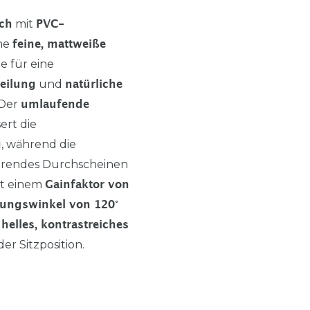
mit
ch
PVC-
ine
feine, mattweiße
die für eine
und
teilung
natürliche
 Der
umlaufende
ert die
, während die
g
örendes Durchscheinen
it einem
Gainfaktor von
tungswinkel von 120°
n
helles, kontrastreiches
r Sitzposition.