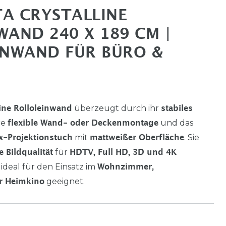
TA CRYSTALLINE
WAND 240 X 189 CM |
INWAND FÜR BÜRO &
überzeugt durch ihr
Line Rolloleinwand
stabiles
hre
und das
flexible Wand- oder Deckenmontage
mit
. Sie
x-Projektionstuch
mattweißer Oberfläche
für
e Bildqualität
HDTV, Full HD, 3D und 4K
 ideal für den Einsatz im
Wohnzimmer,
geeignet.
r Heimkino