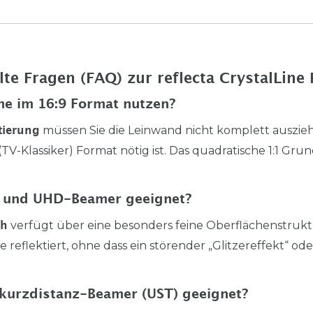
lte Fragen (FAQ) zur reflecta CrystalLine
lme im 16:9 Format nutzen?
müssen Sie die Leinwand nicht komplett auszieh
tierung
:3 (TV-Klassiker) Format nötig ist. Das quadratische 1:1 G
K- und UHD-Beamer geeignet?
verfügt über eine besonders feine Oberflächenstruk
ch
 reflektiert, ohne dass ein störender „Glitzereffekt“ ode
rakurzdistanz-Beamer (UST) geeignet?