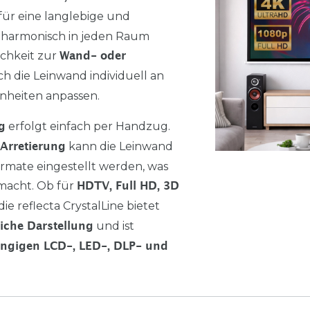
für eine langlebige und
ch harmonisch in jeden Raum
ichkeit zur
Wand- oder
ich die Leinwand individuell an
nheiten anpassen.
erfolgt einfach per Handzug.
g
kann die Leinwand
Arretierung
ormate eingestellt werden, was
g macht. Ob für
HDTV, Full HD, 3D
die reflecta CrystalLine bietet
und ist
reiche Darstellung
ängigen LCD-, LED-, DLP- und