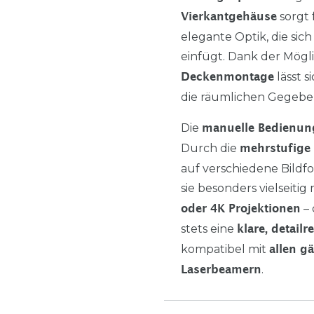
sorgt 
Vierkantgehäuse
elegante Optik, die si
einfügt. Dank der Mögl
lässt s
Deckenmontage
die räumlichen Gegebe
Die
manuelle Bedienun
Durch die
mehrstufige 
auf verschiedene Bildf
sie besonders vielseiti
– 
oder 4K Projektionen
stets eine
klare, detail
kompatibel mit
allen g
.
Laserbeamern