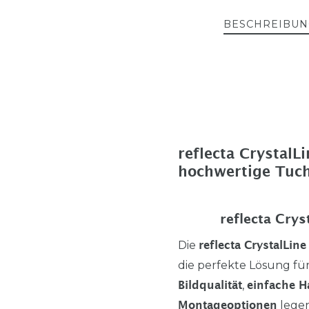
BESCHREIBUN
reflecta Crystal
hochwertige Tuch
reflecta Crys
Die
reflecta CrystalLin
die perfekte Lösung für
,
Bildqualität
einfache 
legen
Montageoptionen