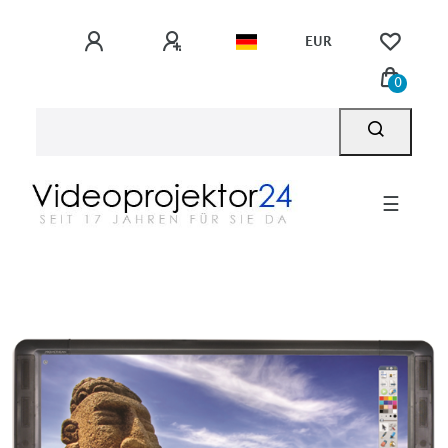
EUR
0
☰