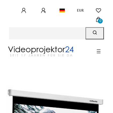
EUR
0
☰