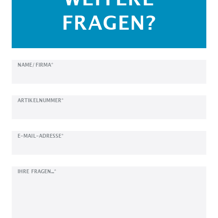
FRAGEN?
Ceres::Template.mailFormHoneypotLabel
NAME/FIRMA*
ARTIKELNUMMER*
E-MAIL-ADRESSE*
IHRE FRAGEN...*